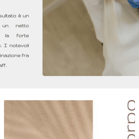
sultato è un
 un netto
n la forte
 I notevoli
inazione fra
ff.