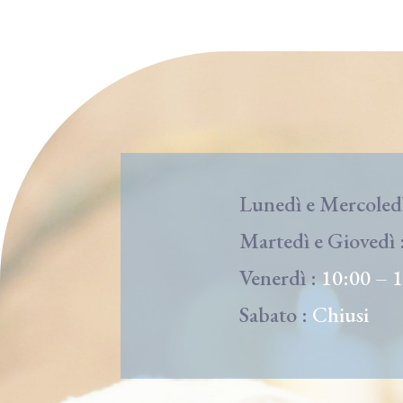
Lunedì e Mercoled
Martedì e Giovedì 
Venerdì :
10:00 – 
Sabato :
Chiusi