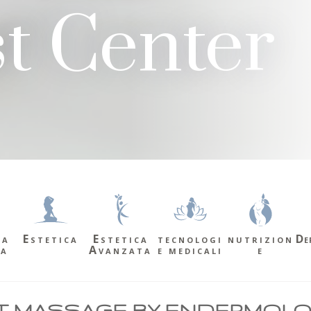
t Center
na
Estetica
Estetica
tecnologi
nutrizion
De
ca
Avanzata
e medicali
e
T MASSAGE BY ENDERMOL