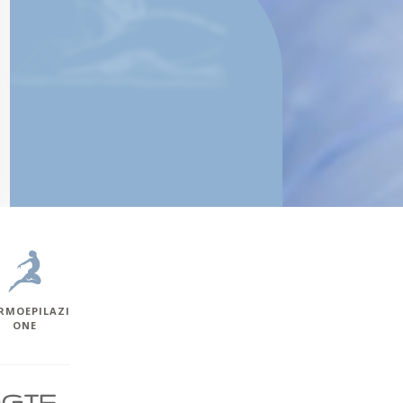
rmoepilazi
one
OGIE