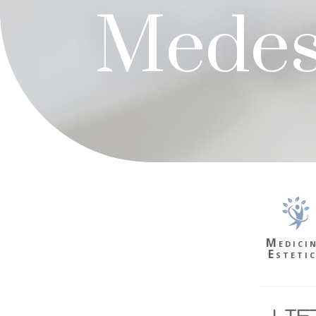
Medes
Medici
Esteti
LIF