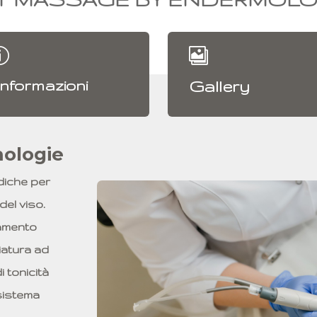
p

nformazioni
Gallery
mologie
diche per
del viso.
tamento
iatura ad
i tonicità
 sistema