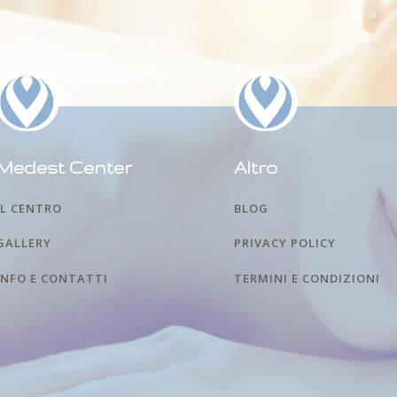
Medest Center
Altro
IL CENTRO
BLOG
GALLERY
PRIVACY POLICY
INFO E CONTATTI
TERMINI E CONDIZIONI