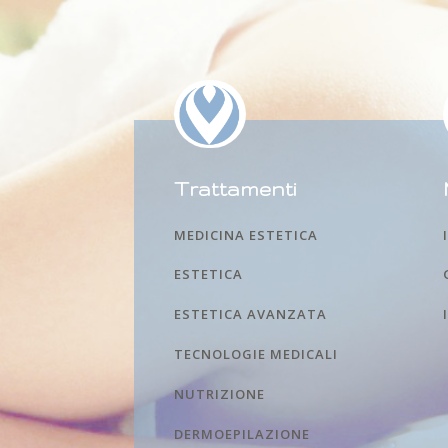
Trattamenti
MEDICINA ESTETICA
ESTETICA
ESTETICA AVANZATA
TECNOLOGIE MEDICALI
NUTRIZIONE
DERMOEPILAZIONE